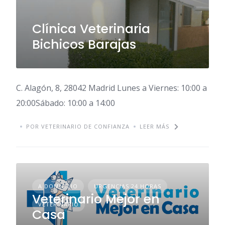
Clínica Veterinaria
Bichicos Barajas
C. Alagón, 8, 28042 Madrid Lunes a Viernes: 10:00 a
20:00Sábado: 10:00 a 14:00
POR VETERINARIO DE CONFIANZA
LEER MÁS
A DOMICILIO
URGENCIAS 24 HORAS
Veterinario Mejor en
VETERINARIO
Casa